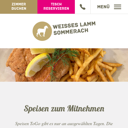
ZIMMER
TISCH
Menü
BUCHEN
RESERVIEREN
GASTHOF
GASTWIRTSCHAFT
HOTEL
SPEISEN TOGO
ZIMMER
WEINGUT
WISSENSWERTES
WEINGUT-INFOS
ARRANGEMENTS
JAHRESPROGRAMM
ONLINE-SHOP
BEWERTUNG
BUCHUNGSANFRAGE
ERLEBEN
Speisen zum Mitnehmen
GUTSCHEINE
JOBS
Speisen ToGo gibt es nur an ausgewählten Tagen. Die
IMPRESSUM