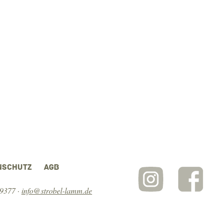
NSCHUTZ
AGB
 9377
·
info@strobel-lamm.de