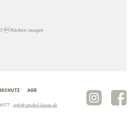
b 5  Nächten zusagen
NSCHUTZ
AGB
 9377
·
info@strobel-lamm.de