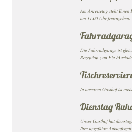
Am Anreisetag steht Ihnen I
um 11.00 Uhr freizugeben.
Fahrradgara
Die Fahrradgarage ist gleic
Rezeption zum Ein-/Auslad
Tischreservie
In unserem Gasthof ist meis
Dienstag Ruhe
Unser Gasthof hat dienstags
Ihre ungefähre Ankunftszeit