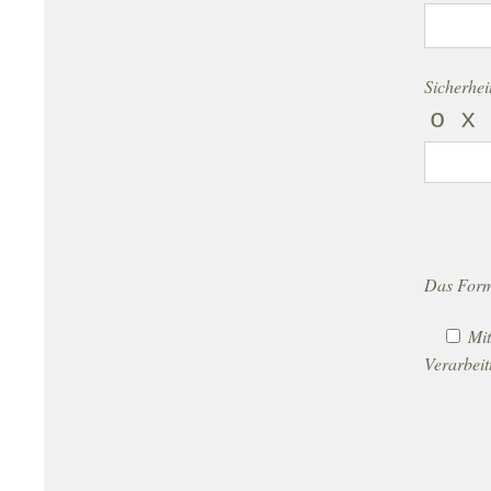
Bitte lass
Sicherhei
o x 
Das Form
Mit
Verarbeit