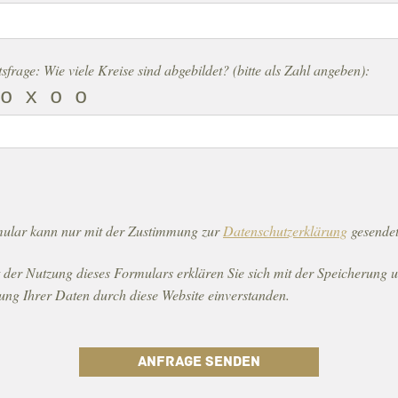
e dieses Feld leer.
tsfrage: Wie viele Kreise sind abgebildet? (bitte als Zahl angeben):
o x o o
ular kann nur mit der Zustimmung zur
Datenschutzerklärung
gesendet
 der Nutzung dieses Formulars erklären Sie sich mit der Speicherung 
ung Ihrer Daten durch diese Website einverstanden.