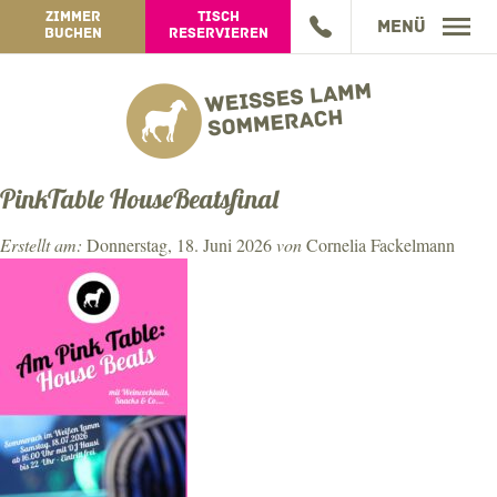
ZIMMER
TISCH
Menü
BUCHEN
RESERVIEREN
GASTHOF
GASTWIRTSCHAFT
PinkTable HouseBeatsfinal
HOTEL
SPEISEN TOGO
ZIMMER
Erstellt am:
Donnerstag, 18. Juni 2026
von
Cornelia Fackelmann
WEINGUT
WISSENSWERTES
WEINGUT-INFOS
ARRANGEMENTS
JAHRESPROGRAMM
ONLINE-SHOP
BEWERTUNG
BUCHUNGSANFRAGE
ERLEBEN
GUTSCHEINE
JOBS
IMPRESSUM