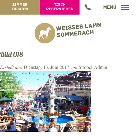
ZIMMER
TISCH
Menü
BUCHEN
RESERVIEREN
GASTHOF
GASTWIRTSCHAFT
Bild 018
HOTEL
SPEISEN TOGO
ZIMMER
Erstellt am:
Dienstag, 13. Juni 2017
von
Strobel-Admin
WEINGUT
WISSENSWERTES
WEINGUT-INFOS
ARRANGEMENTS
JAHRESPROGRAMM
ONLINE-SHOP
BEWERTUNG
BUCHUNGSANFRAGE
ERLEBEN
GUTSCHEINE
JOBS
IMPRESSUM