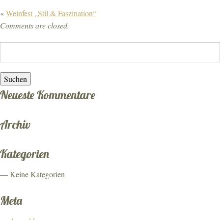
«
Weinfest „Stil & Faszination“
DATENSCHUTZ
Comments are closed.
Suchen:
Neueste Kommentare
Archiv
Kategorien
Keine Kategorien
Meta