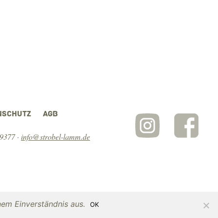
NSCHUTZ
AGB
 9377
·
info@strobel-lamm.de
nem Einverständnis aus.
OK