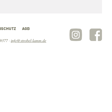
NSCHUTZ
AGB
 9377
·
info@strobel-lamm.de