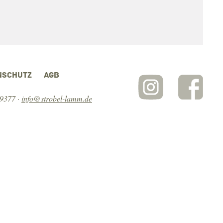
NSCHUTZ
AGB
 9377
·
info@strobel-lamm.de