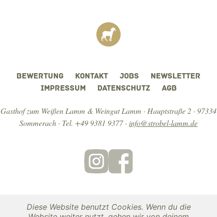
DATENSCHUTZ
BEWERTUNG
KONTAKT
JOBS
NEWSLETTER
IMPRESSUM
DATENSCHUTZ
AGB
Gasthof zum Weißen Lamm & Weingut Lamm · Hauptstraße 2 · 97334
Sommerach ·
Tel. +49 9381 9377
·
info@strobel-lamm.de
Wir sind in der Rubrik „Gasthäuser und Weinstuben“ zertifiziert für:
Diese Website benutzt Cookies. Wenn du die
Website weiter nutzt, gehen wir von deinem